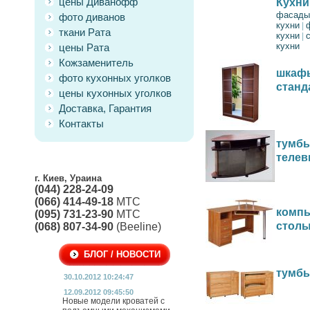
цены Диванофф
Кухни
фасады
фото диванов
кухни
|
ткани Рата
кухни
|
кухни
цены Рата
Кожзаменитель
шкафы
фото кухонных уголков
станд
цены кухонных уголков
Доставка, Гарантия
Контакты
тумбы
телев
г. Киев, Ураина
(044) 228-24-09
(066) 414-49-18
МТС
комп
(095) 731-23-90
МТС
стол
(068) 807-34-90
(Beeline)
БЛОГ / НОВОСТИ
тумбы
30.10.2012 10:24:47
12.09.2012 09:45:50
Новые модели кроватей с