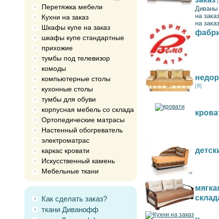
Перетяжка мебели
Диваны 
на зака
Кухни на заказ
на зака
Шкафы купе на заказ
фабри
шкафы купе стандартные
прихожие
тумбы под телевизор
комоды
недор
компьютерные столы
[8]
кухонные столы
тумбы для обуви
корпусная мебель со склада
крова
Ортопедические матрасы
Настенный обогреватель
электроматрас
детск
каркас кровати
Искусственный камень
Мебельные ткани
мягка
склад
Как сделать заказ?
ткани Диванофф