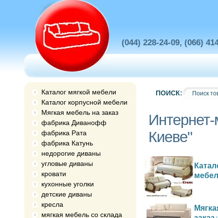
(044) 228-24-09, (066) 41
Каталог мягкой мебели
ПОИСК:
Каталог корпусной мебели
Мягкая мебель на заказ
Интернет-
фабрика Диванофф
Киеве"
фабрика Рата
фабрика Катунь
недорогие диваны
угловые диваны
Катал
кровати
мебе
кухонные уголки
детские диваны
кресла
Мягка
мягкая мебель со склада
заказ