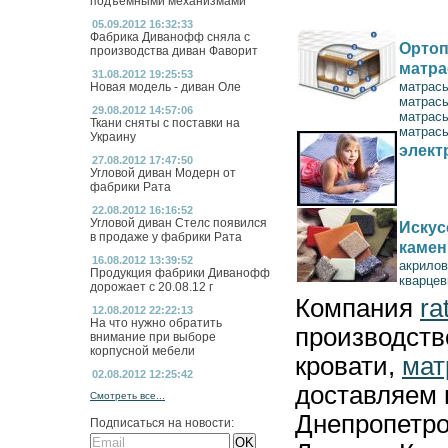
подъемными механизмами
05.09.2012 16:32:33
Фабрика Диванофф сняла с
Ортоп
производства диван Фаворит
матр
31.08.2012 19:25:53
матрас
Новая модель - диван Оле
матрас
29.08.2012 14:57:06
матрас
Ткани сняты с поставки на
матрасы
Украину
элект
27.08.2012 17:47:50
Угловой диван Модерн от
фабрики Рата
22.08.2012 16:16:52
Угловой диван Стелс появился
Искус
в продаже у фабрики Рата
камен
16.08.2012 13:39:52
акрилов
Продукция фабрики Диванофф
кварцев
дорожает с 20.08.12 г
Компания
ra
12.08.2012 22:22:13
На что нужно обратить
производст
внимание при выборе
корпусной мебели
кровати,
мат
02.08.2012 12:25:42
доставляем 
Смотреть все...
Днепропетро
Подписаться на новости: