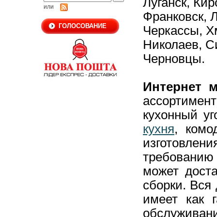
Луганск,
Кир
или
Франковск,
Л
ГОЛОСОВАНИЕ
Черкассы,
Х
Николаев,
С
Черновцы.
Интернет м
ассортиме
кухонный уг
кухня
, комо
изготовлен
требовани
может доста
сборки. Вся
имеет как г
обслуживани