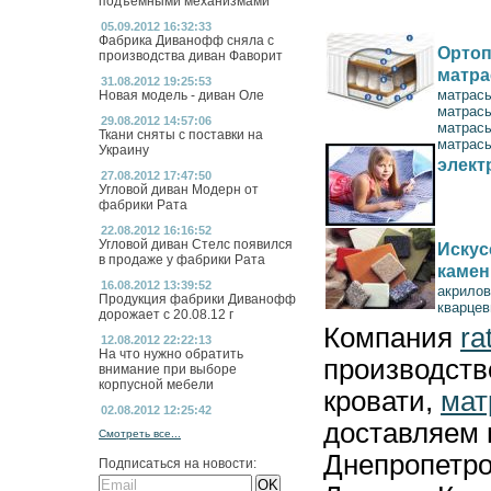
подъемными механизмами
05.09.2012 16:32:33
Фабрика Диванофф сняла с
Ортоп
производства диван Фаворит
матр
31.08.2012 19:25:53
матрас
Новая модель - диван Оле
матрас
29.08.2012 14:57:06
матрас
Ткани сняты с поставки на
матрасы
Украину
элект
27.08.2012 17:47:50
Угловой диван Модерн от
фабрики Рата
22.08.2012 16:16:52
Угловой диван Стелс появился
Искус
в продаже у фабрики Рата
камен
16.08.2012 13:39:52
акрилов
Продукция фабрики Диванофф
кварцев
дорожает с 20.08.12 г
Компания
ra
12.08.2012 22:22:13
На что нужно обратить
производст
внимание при выборе
корпусной мебели
кровати,
мат
02.08.2012 12:25:42
доставляем 
Смотреть все...
Днепропетро
Подписаться на новости: