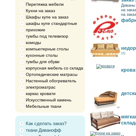
Перетяжка мебели
Диваны 
на зака
Кухни на заказ
на зака
Шкафы купе на заказ
фабри
шкафы купе стандартные
прихожие
тумбы под телевизор
комоды
недор
компьютерные столы
[8]
кухонные столы
тумбы для обуви
корпусная мебель со склада
крова
Ортопедические матрасы
Настенный обогреватель
электроматрас
детск
каркас кровати
Искусственный камень
Мебельные ткани
мягка
склад
Как сделать заказ?
ткани Диванофф