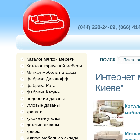
(044) 228-24-09, (066) 41
Каталог мягкой мебели
ПОИСК:
Каталог корпусной мебели
Мягкая мебель на заказ
Интернет-
фабрика Диванофф
Киеве"
фабрика Рата
фабрика Катунь
недорогие диваны
угловые диваны
Катал
кровати
мебе
кухонные уголки
детские диваны
кресла
Мягка
мягкая мебель со склада
заказ