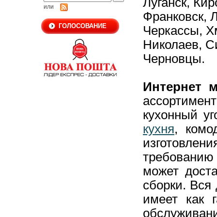
Луганск,
Кир
или
Франковск,
Л
ГОЛОСОВАНИЕ
Черкассы,
Х
Николаев,
С
Черновцы.
Интернет м
ассортиме
кухонный уг
кухня
, комо
изготовлен
требовани
может доста
сборки. Вся
имеет как г
обслуживани