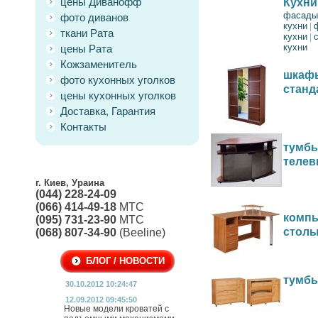
цены Диванофф
Кухни
фасады
фото диванов
кухни
|
ткани Рата
кухни
|
кухни
цены Рата
Кожзаменитель
шкафы
фото кухонных уголков
станд
цены кухонных уголков
Доставка, Гарантия
Контакты
тумбы
телев
г. Киев, Ураина
(044) 228-24-09
(066) 414-49-18
МТС
комп
(095) 731-23-90
МТС
стол
(068) 807-34-90
(Beeline)
БЛОГ / НОВОСТИ
тумбы
30.10.2012 10:24:47
12.09.2012 09:45:50
Новые модели кроватей с