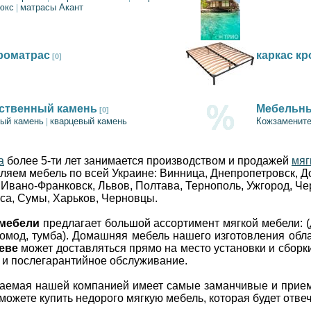
юкс
матрасы Акант
|
роматрас
каркас кр
[0]
ственный камень
Мебельны
[0]
ый камень
кварцевый камень
Кожзаменит
|
a
более 5-ти лет занимается производством и продажей
мяг
вляем мебель по всей Украине: Винница, Днепропетровск, Д
,
Ивано-Франковск,
Львов, Полтава,
Тернополь, Ужгород,
Че
са,
Сумы, Харьков, Черновцы.
 мебели
предлагает большой ассортимент мягкой мебели: 
комод, тумба). Домашняя мебель нашего изготовления обл
еве
может доставляться прямо на место установки и сборк
к и послегарантийное обслуживание.
гаемая нашей компанией имеет самые заманчивые и прие
ожете купить недорого мягкую мебель, которая будет отв