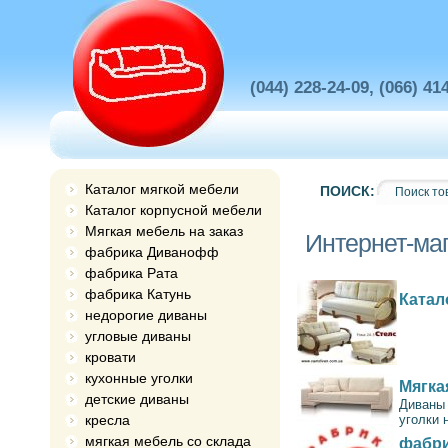
(044) 228-24-09, (066) 41
Каталог мягкой мебели
ПОИСК:
Каталог корпусной мебели
Мягкая мебель на заказ
Интернет-маг
фабрика Диванофф
фабрика Рата
фабрика Катунь
Катал
недорогие диваны
угловые диваны
кровати
кухонные уголки
Мягка
детские диваны
Диваны 
кресла
уголки 
мягкая мебель со склада
фабри