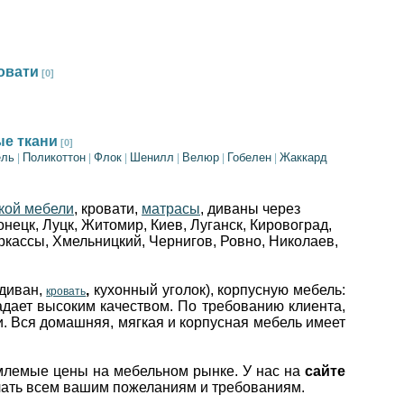
овати
[0]
е ткани
[0]
ель
Поликоттон
Флок
Шенилл
Велюр
Гобелен
Жаккард
|
|
|
|
|
|
кой мебели
, кровати,
матрасы
, диваны через
онецк,
Луцк,
Житомир, Киев,
Луганск,
Кировоград,
ркассы,
Хмельницкий,
Чернигов,
Ровно,
Николаев,
(диван,
,
кухонный уголок), корпусную мебель:
кровать
адает высоким качеством. По требованию клиента,
и. Вся домашняя, мягкая и корпусная мебель имеет
млемые цены на мебельном рынке. У нас на
сайте
ечать всем вашим пожеланиям и требованиям.