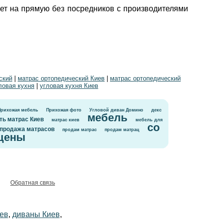
тает на прямую без посредников с производителями
ский
|
матрас ортопедический Киев
|
матрас ортопедический
ловая кухня
|
угловая кухня Киев
Прихожая мебель
Прихожая фото
Угловой диван Домино
декс
мебель
ть матрас Киев
матрас киев
мебель для
со
продажа матрасов
продам матрас
продам матрац
цены
Обратная связь
ев
,
диваны Киев
,