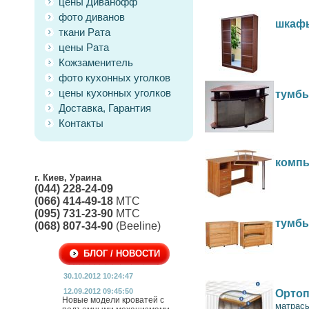
цены Диванофф
фото диванов
шкафы
ткани Рата
цены Рата
Кожзаменитель
фото кухонных уголков
цены кухонных уголков
тумбы
Доставка, Гарантия
Контакты
комп
г. Киев, Ураина
(044) 228-24-09
(066) 414-49-18
МТС
(095) 731-23-90
МТС
тумбы
(068) 807-34-90
(Beeline)
БЛОГ / НОВОСТИ
30.10.2012 10:24:47
12.09.2012 09:45:50
Ортоп
Новые модели кроватей с
матрас