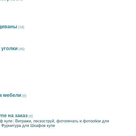
диваны
[16]
 уголки
[45]
а мебели
[0]
пе на заказ
[0]
ф купе
Витражи, пескоструй, фотопечать и фотообои для
|
Фурнитура для Шкафов купе
|