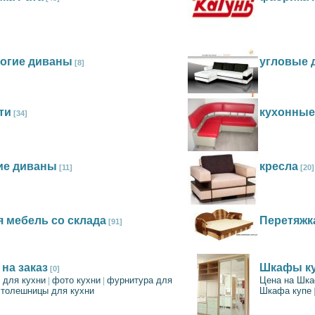
огие диваны
угловые 
[8]
ти
кухонные
[34]
ие диваны
кресла
[11]
[20]
я мебель со склада
Перетяжк
[91]
 на заказ
Шкафы ку
[0]
 для кухни
фото кухни
фурнитура для
Цена на Шка
|
|
столешницы для кухни
Шкафа купе