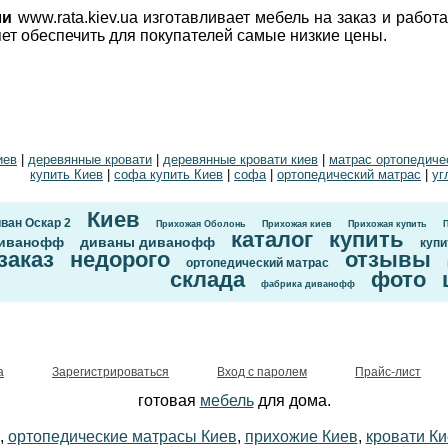
ли
www.rata.kiev.ua изготавливает мебель на заказ и рабо
яет обеспечить для покупателей самые низкие цены.
иев
|
деревянные кровати
|
деревянные кровати киев
|
матрас ортопедиче
купить Киев
|
софа купить Киев
|
софа
|
ортопедический матрас
|
уг
Киев
ван Оскар 2
Прихожая Оболонь
Прихожая киев
Прихожая купить
каталог
купить
иванофф
диваны диванофф
купи
заказ
недорого
отзывы
ортопедический матрас
склада
фото
фабрика диванофф
а
Зарегистрироваться
Вход с паролем
Прайс-лист
готовая
мебель
для дома.
,
ортопедические матрасы Киев
,
прихожие Киев
,
кровати Ки