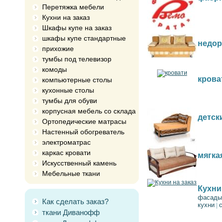
Перетяжка мебели
Кухни на заказ
Шкафы купе на заказ
шкафы купе стандартные
недор
прихожие
тумбы под телевизор
комоды
крова
компьютерные столы
кухонные столы
тумбы для обуви
корпусная мебель со склада
детск
Ортопедические матрасы
Настенный обогреватель
электроматрас
каркас кровати
мягка
Искусственный камень
Мебельные ткани
Кухни
фасады
Как сделать заказ?
кухни
|
ткани Диванофф