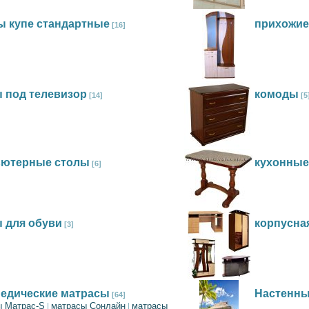
 купе стандартные
прихожие
[16]
 под телевизор
комоды
[14]
[5
ьютерные столы
кухонные
[6]
 для обуви
корпусна
[3]
едические матрасы
Настенны
[64]
ы Матрас-S
матрасы Сонлайн
матрасы
|
|