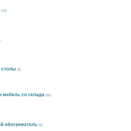
[10]
]
 столы
[8]
я мебель со склада
[35]
й обогреватель
[0]