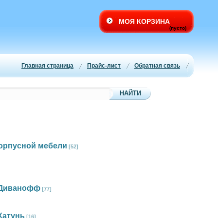
МОЯ КОРЗИНА
(пусто)
Главная страница
Прайс-лист
Обратная связь
корпусной мебели
[52]
 Диванофф
[77]
Катунь
[16]