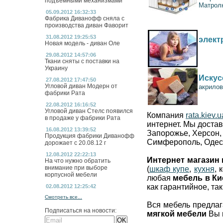
подъемными механизмами
Матрол
05.09.2012 16:32:33
Фабрика Диванофф сняла с
производства диван Фаворит
31.08.2012 19:25:53
элект
Новая модель - диван Оле
29.08.2012 14:57:06
Ткани сняты с поставки на
Украину
Искус
27.08.2012 17:47:50
Угловой диван Модерн от
акрилов
фабрики Рата
22.08.2012 16:16:52
Угловой диван Стелс появился
Компания
rata.kiev.u
в продаже у фабрики Рата
интернет. Мы доста
16.08.2012 13:39:52
Запорожье,
Херсон
Продукция фабрики Диванофф
Симферополь,
Одес
дорожает с 20.08.12 г
12.08.2012 22:22:13
Интернет магазин
На что нужно обратить
внимание при выборе
(
шкаф купе
,
кухня
, 
корпусной мебели
любая
мебель в Ки
как гарантийное, та
02.08.2012 12:25:42
Смотреть все...
Вся мебель предла
Подписаться на новости:
мягкой мебели
Вы м