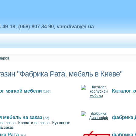
4-49-18, (068) 807 34 90,
vamdivan@i.ua
азин "Фабрика Рата, мебель в Киеве"
ог мягкой мебели
Каталог 
[196]
я мебель на заказ
фабрика
[22]
на заказ
Кровати на заказ
Кухонные
|
|
на заказ
ка Рата
фабрика 
[45]