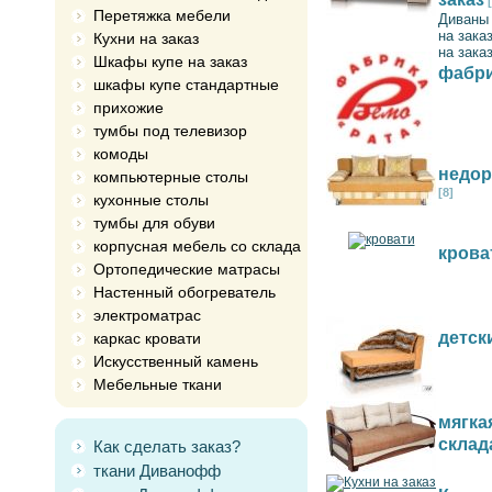
Перетяжка мебели
Диваны 
на зака
Кухни на заказ
на зака
Шкафы купе на заказ
фабри
шкафы купе стандартные
прихожие
тумбы под телевизор
комоды
недор
компьютерные столы
[8]
кухонные столы
тумбы для обуви
корпусная мебель со склада
крова
Ортопедические матрасы
Настенный обогреватель
электроматрас
детск
каркас кровати
Искусственный камень
Мебельные ткани
мягка
склад
Как сделать заказ?
ткани Диванофф