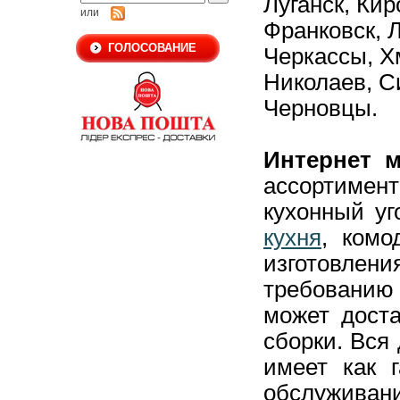
Луганск,
Кир
или
Франковск,
Л
ГОЛОСОВАНИЕ
Черкассы,
Х
Николаев,
С
Черновцы.
Интернет м
ассортиме
кухонный уг
кухня
, комо
изготовлен
требовани
может доста
сборки. Вся
имеет как г
обслуживани