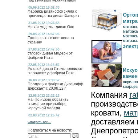
подъемными механизмами
05.09.2012 16:32:33
Фабрика Диванофф сняла с
Ортоп
производства диван Фаворит
матр
31.08.2012 19:25:53
матрас
Новая модель - диван Оле
матрас
29.08.2012 14:57:06
матрас
Ткани сняты с поставки на
матрасы
Украину
элект
27.08.2012 17:47:50
Угловой диван Модерн от
фабрики Рата
22.08.2012 16:16:52
Угловой диван Стелс появился
Искус
в продаже у фабрики Рата
камен
16.08.2012 13:39:52
акрилов
Продукция фабрики Диванофф
кварцев
дорожает с 20.08.12 г
Компания
ra
12.08.2012 22:22:13
На что нужно обратить
производст
внимание при выборе
корпусной мебели
кровати,
мат
02.08.2012 12:25:42
доставляем 
Смотреть все...
Днепропетро
Подписаться на новости: