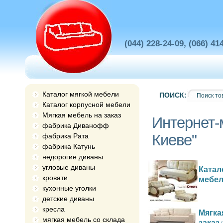
(044) 228-24-09, (066) 41
Каталог мягкой мебели
ПОИСК:
Каталог корпусной мебели
Мягкая мебель на заказ
Интернет-
фабрика Диванофф
Киеве"
фабрика Рата
фабрика Катунь
недорогие диваны
угловые диваны
Катал
кровати
мебе
кухонные уголки
детские диваны
кресла
Мягка
мягкая мебель со склада
заказ