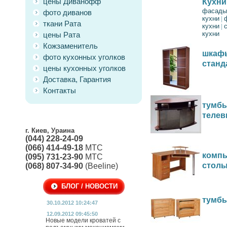
цены Диванофф
Кухни
фасады
фото диванов
кухни
|
ткани Рата
кухни
|
кухни
цены Рата
Кожзаменитель
шкафы
фото кухонных уголков
станд
цены кухонных уголков
Доставка, Гарантия
Контакты
тумбы
телев
г. Киев, Ураина
(044) 228-24-09
(066) 414-49-18
МТС
комп
(095) 731-23-90
МТС
стол
(068) 807-34-90
(Beeline)
БЛОГ / НОВОСТИ
тумбы
30.10.2012 10:24:47
12.09.2012 09:45:50
Новые модели кроватей с