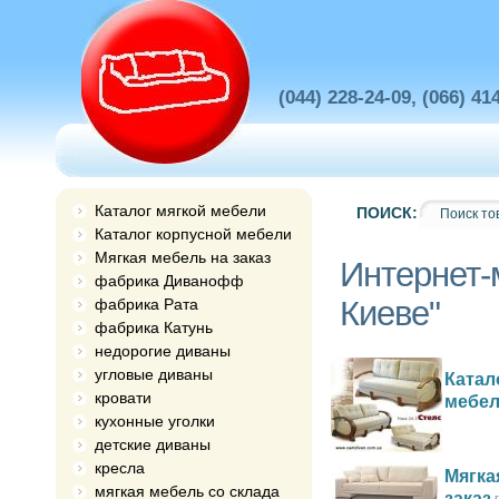
(044) 228-24-09, (066) 41
Каталог мягкой мебели
ПОИСК:
Каталог корпусной мебели
Мягкая мебель на заказ
Интернет-
фабрика Диванофф
Киеве"
фабрика Рата
фабрика Катунь
недорогие диваны
угловые диваны
Катал
кровати
мебе
кухонные уголки
детские диваны
кресла
Мягка
мягкая мебель со склада
заказ