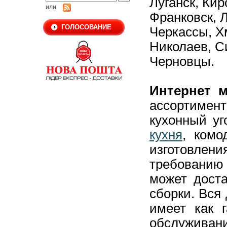
Луганск,
Кир
или
Франковск,
Л
ГОЛОСОВАНИЕ
Черкассы,
Х
Николаев,
С
Черновцы.
Интернет м
ассортиме
кухонный уг
кухня
, комо
изготовлен
требовани
может доста
сборки. Вся
имеет как г
обслуживани