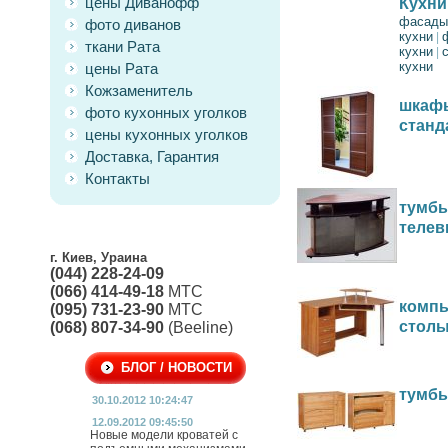
цены Диванофф
Кухни
фасады
фото диванов
кухни
|
ткани Рата
кухни
|
кухни
цены Рата
Кожзаменитель
шкафы
фото кухонных уголков
станд
цены кухонных уголков
Доставка, Гарантия
Контакты
тумбы
телев
г. Киев, Ураина
(044) 228-24-09
(066) 414-49-18
МТС
комп
(095) 731-23-90
МТС
стол
(068) 807-34-90
(Beeline)
БЛОГ / НОВОСТИ
тумбы
30.10.2012 10:24:47
12.09.2012 09:45:50
Новые модели кроватей с