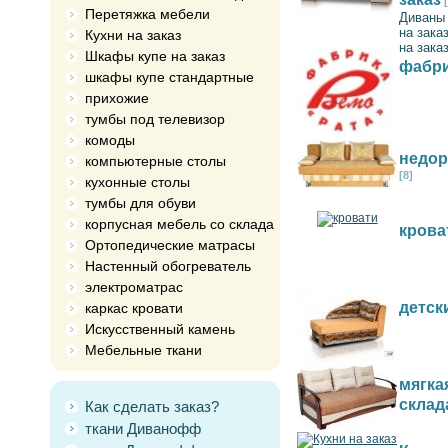
Перетяжка мебели
Диваны 
на зака
Кухни на заказ
на зака
Шкафы купе на заказ
фабри
шкафы купе стандартные
прихожие
тумбы под телевизор
комоды
недор
компьютерные столы
[8]
кухонные столы
тумбы для обуви
корпусная мебель со склада
крова
Ортопедические матрасы
Настенный обогреватель
электроматрас
детск
каркас кровати
Искусственный камень
Мебельные ткани
мягка
склад
Как сделать заказ?
ткани Диванофф