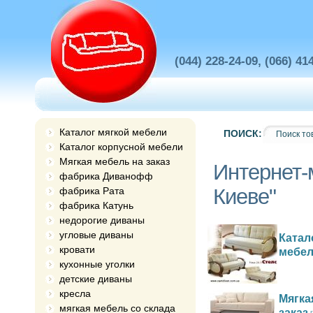
(044) 228-24-09, (066) 41
Каталог мягкой мебели
ПОИСК:
Каталог корпусной мебели
Мягкая мебель на заказ
Интернет-
фабрика Диванофф
Киеве"
фабрика Рата
фабрика Катунь
недорогие диваны
угловые диваны
Катал
кровати
мебе
кухонные уголки
детские диваны
кресла
Мягка
мягкая мебель со склада
заказ