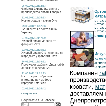
подъемными механизмами
05.09.2012 16:32:33
Фабрика Диванофф сняла с
Ортоп
производства диван Фаворит
матр
31.08.2012 19:25:53
матрас
Новая модель - диван Оле
матрас
29.08.2012 14:57:06
матрас
Ткани сняты с поставки на
матрасы
Украину
элект
27.08.2012 17:47:50
Угловой диван Модерн от
фабрики Рата
22.08.2012 16:16:52
Угловой диван Стелс появился
Искус
в продаже у фабрики Рата
камен
16.08.2012 13:39:52
акрилов
Продукция фабрики Диванофф
кварцев
дорожает с 20.08.12 г
Компания
ra
12.08.2012 22:22:13
На что нужно обратить
производст
внимание при выборе
корпусной мебели
кровати,
мат
02.08.2012 12:25:42
доставляем 
Смотреть все...
Днепропетро
Подписаться на новости: