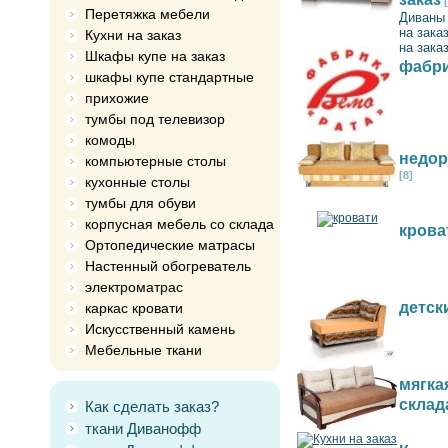
Перетяжка мебели
Диваны 
на зака
Кухни на заказ
на зака
Шкафы купе на заказ
фабри
шкафы купе стандартные
прихожие
тумбы под телевизор
комоды
недор
компьютерные столы
[8]
кухонные столы
тумбы для обуви
корпусная мебель со склада
крова
Ортопедические матрасы
Настенный обогреватель
электроматрас
детск
каркас кровати
Искусственный камень
Мебельные ткани
мягка
склад
Как сделать заказ?
ткани Диванофф