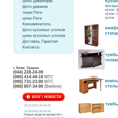
цены Диванофф
Кухни
фасады
фото диванов
кухни
|
ткани Рата
кухни
|
кухни
цены Рата
Кожзаменитель
шкафы
фото кухонных уголков
станд
цены кухонных уголков
Доставка, Гарантия
Контакты
тумбы
телев
г. Киев, Ураина
(044) 228-24-09
(066) 414-49-18
МТС
комп
(095) 731-23-90
МТС
стол
(068) 807-34-90
(Beeline)
БЛОГ / НОВОСТИ
тумбы
30.10.2012 10:24:47
12.09.2012 09:45:50
Новые модели кроватей с