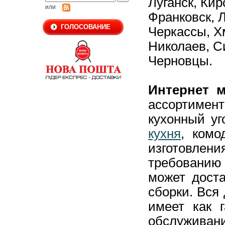
Луганск,
Кир
или
Франковск,
Л
ГОЛОСОВАНИЕ
Черкассы,
Х
Николаев,
С
Черновцы.
Интернет м
ассортиме
кухонный уг
кухня
, комо
изготовлен
требовани
может доста
сборки. Вся
имеет как г
обслуживани