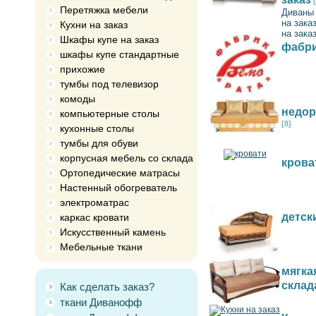
Перетяжка мебели
Диваны 
на зака
Кухни на заказ
на зака
Шкафы купе на заказ
фабри
шкафы купе стандартные
прихожие
тумбы под телевизор
комоды
недор
компьютерные столы
[8]
кухонные столы
тумбы для обуви
корпусная мебель со склада
крова
Ортопедические матрасы
Настенный обогреватель
электроматрас
детск
каркас кровати
Искусственный камень
Мебельные ткани
мягка
склад
Как сделать заказ?
ткани Диванофф