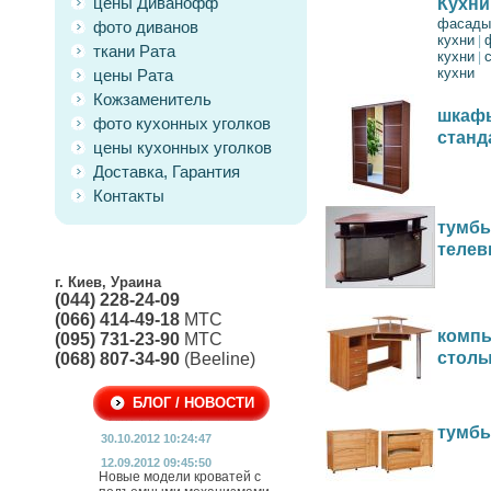
цены Диванофф
Кухни
фасады
фото диванов
кухни
|
ткани Рата
кухни
|
кухни
цены Рата
Кожзаменитель
шкафы
фото кухонных уголков
станд
цены кухонных уголков
Доставка, Гарантия
Контакты
тумбы
телев
г. Киев, Ураина
(044) 228-24-09
(066) 414-49-18
МТС
комп
(095) 731-23-90
МТС
стол
(068) 807-34-90
(Beeline)
БЛОГ / НОВОСТИ
тумбы
30.10.2012 10:24:47
12.09.2012 09:45:50
Новые модели кроватей с