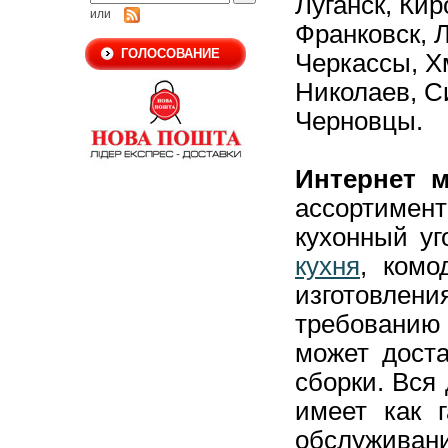
Луганск,
Кир
или
Франковск,
Л
ГОЛОСОВАНИЕ
Черкассы,
Х
Николаев,
С
Черновцы.
Интернет м
ассортиме
кухонный уг
кухня
, комо
изготовлен
требовани
может доста
сборки. Вся
имеет как г
обслуживани