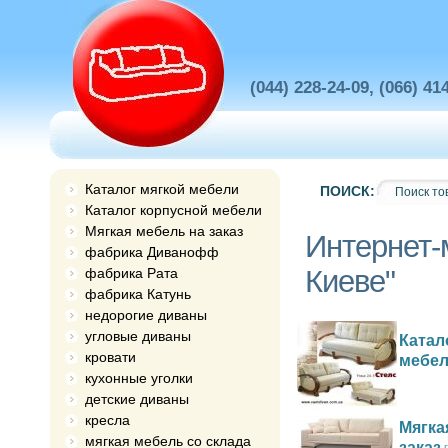
(044) 228-24-09, (066) 41
Каталог мягкой мебели
ПОИСК:
Каталог корпусной мебели
Мягкая мебель на заказ
Интернет-
фабрика Диванофф
Киеве"
фабрика Рата
фабрика Катунь
недорогие диваны
угловые диваны
Катал
кровати
мебе
кухонные уголки
детские диваны
кресла
Мягка
мягкая мебель со склада
заказ