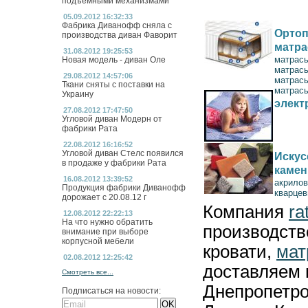
подъемными механизмами
05.09.2012 16:32:33
Фабрика Диванофф сняла с
Ортоп
производства диван Фаворит
матр
31.08.2012 19:25:53
матрас
Новая модель - диван Оле
матрас
29.08.2012 14:57:06
матрас
Ткани сняты с поставки на
матрасы
Украину
элект
27.08.2012 17:47:50
Угловой диван Модерн от
фабрики Рата
22.08.2012 16:16:52
Угловой диван Стелс появился
Искус
в продаже у фабрики Рата
камен
16.08.2012 13:39:52
акрилов
Продукция фабрики Диванофф
кварцев
дорожает с 20.08.12 г
Компания
ra
12.08.2012 22:22:13
На что нужно обратить
производст
внимание при выборе
корпусной мебели
кровати,
мат
02.08.2012 12:25:42
доставляем 
Смотреть все...
Днепропетро
Подписаться на новости: